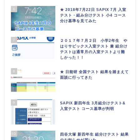
6
★ 2018年7月22日 SAPIX 7月 入室
テスト・組み分けテスト 小4 コース
分け基準を見てみた
7
２０１７年７月２日 小学2年生 や
はりサピックス入室テスト 兼 組分け
テストは通常月の入室テストより難
しかった！！
8
★ 日能研 全国テスト 結果を踏まえて
面談に行ってきた
9
SAPIX 新四年生 3月組分けテスト&
入室テスト コース基準が判明
10
四谷大塚 新四年生 組分けテスト 結果
のお知らせが届いた