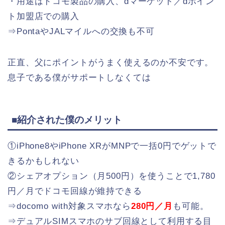
・用途はドコモ製品の購入、dマーケット／dポイン
ト加盟店での購入
⇒PontaやJALマイルへの交換も不可
正直、父にポイントがうまく使えるのか不安です。
息子である僕がサポートしなくては
■紹介された僕のメリット
①iPhone8やiPhone XRがMNPで一括0円でゲットで
きるかもしれない
②シェアオプション（月500円）を使うことで1,780
円／月でドコモ回線が維持できる
⇒docomo with対象スマホなら
280円／月
も可能。
⇒デュアルSIMスマホのサブ回線として利用する目