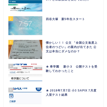
2
四谷大塚 新5年生スタート
3
懐かしい！！ 公文 「全国公文進度上
位者のつどい」の案内が出てきた 公
文は本当にダメなのか？
4
★ 希学園 新小３ 公開テストを受
験してわかったこと
5
★ 2018年7月7日 小3 SAPIX 7月度
入室テスト結果