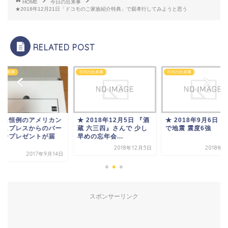
HOME
今日の出来事
★2018年12月21日「ドコモのご家族紹介特典」で親孝行してみようと思う
RELATED POST
の出来事
今日の出来事
今日の出来事
2018年12月5日 『酒
★ 2018年9月6日 北海道
今年も恒例のアメリ
 六三四』さんで 少し
で地震 震度6強
エクスプレスからの
の忘年会...
スデープレゼントが
い...
2018年12月5日
2018年9月6日
2017年9
スポンサーリンク