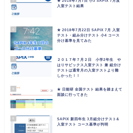
★ 2018年7月7日 小3 SAPIX 7月度
入室テスト結果
6
★ 2018年7月22日 SAPIX 7月 入室
テスト・組み分けテスト 小4 コース
分け基準を見てみた
7
２０１７年７月２日 小学2年生 や
はりサピックス入室テスト 兼 組分け
テストは通常月の入室テストより難
しかった！！
8
★ 日能研 全国テスト 結果を踏まえて
面談に行ってきた
9
SAPIX 新四年生 3月組分けテスト&
入室テスト コース基準が判明