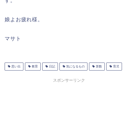
す。
娘よお疲れ様。
マサト
思い出
教育
日記
気になるもの
算数
育児
スポンサーリンク