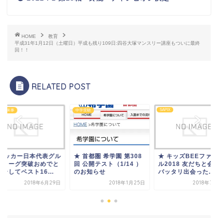
HOME
教育
平成31年1月12日（土曜日）平成も残り109日:四谷大塚マンスリー講座もついに最終
回！！
RELATED POST
SAPIX
の出来事
中学受験
 サッカー日本代表グル
★ 首都圏 希学園 第308
★ キッズBEEファ
プリーグ突破おめでと
回 公開テスト（1/14 ）
ル2018 友だちと会
そしてベスト16...
のお知らせ
バッタリ出会った...
2018年6月29日
2018年1月25日
2018年7