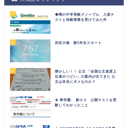
1
◆噂の中学受験グノーブル 入室テ
ストと体験授業を受けてみた件
2
四谷大塚 新5年生スタート
3
懐かしい！！ 公文 「全国公文進度上
位者のつどい」の案内が出てきた 公
文は本当にダメなのか？
4
★ 希学園 新小３ 公開テストを受
験してわかったこと
5