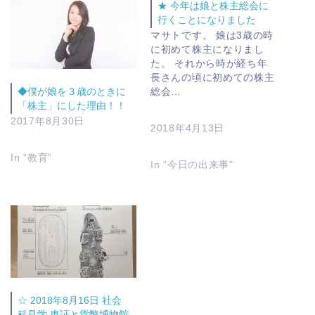
★ 今年は娘と株主総会に
行くことになりました
マサトです。 娘は3歳の時
に初めて株主になりまし
た。 それから時が経ち年
長さんの頃に初めての株主
総会…
◆僕が娘を３歳のときに
「株主」にした理由！！
2017年8月30日
2018年4月13日
In “教育”
In “今日の出来事”
☆ 2018年8月16日 社会
科見学 東証と貨幣博物館