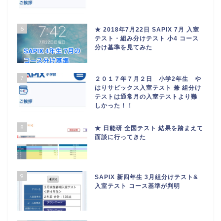
6
★ 2018年7月22日 SAPIX 7月 入室
テスト・組み分けテスト 小4 コース
分け基準を見てみた
7
２０１７年７月２日 小学2年生 や
はりサピックス入室テスト 兼 組分け
テストは通常月の入室テストより難
しかった！！
8
★ 日能研 全国テスト 結果を踏まえて
面談に行ってきた
9
SAPIX 新四年生 3月組分けテスト&
入室テスト コース基準が判明