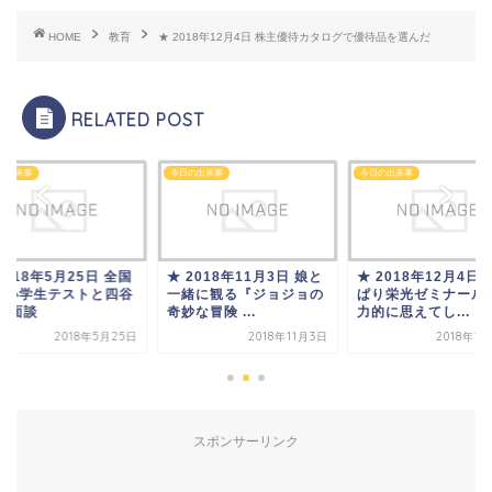
HOME
教育
★ 2018年12月4日 株主優待カタログで優待品を選んだ
RELATED POST
の出来事
今日の出来事
今日の出来事
2018年5月25日 全国
★ 2018年11月3日 娘と
★ 2018年12月4日 
一小学生テストと四谷
一緒に観る『ジョジョの
ぱり栄光ゼミナール
塚 面談
奇妙な冒険 ...
力的に思えてし...
2018年5月25日
2018年11月3日
2018年1
スポンサーリンク