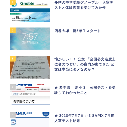
1
◆噂の中学受験グノーブル 入室テ
ストと体験授業を受けてみた件
2
四谷大塚 新5年生スタート
3
懐かしい！！ 公文 「全国公文進度上
位者のつどい」の案内が出てきた 公
文は本当にダメなのか？
4
★ 希学園 新小３ 公開テストを受
験してわかったこと
5
★ 2018年7月7日 小3 SAPIX 7月度
入室テスト結果