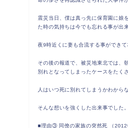
命の儚さを再認識させられた大事件
震災当日、僕は真っ先に保育園に娘
た時の気持ちは今でも忘れる事が出
夜9時近くに妻も合流する事ができ
その後の報道で、被災地東北では、
別れとなってしまったケースをたく
人はいつ死に別れてしまうかわから
そんな想いを強くした出来事でした
■理由③ 同僚の家族の突然死 （201