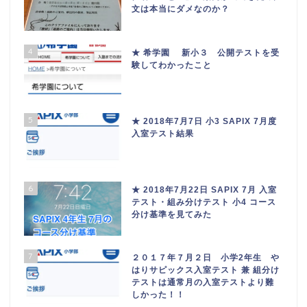
文は本当にダメなのか？
4
★ 希学園 新小３ 公開テストを受
験してわかったこと
5
★ 2018年7月7日 小3 SAPIX 7月度
入室テスト結果
6
★ 2018年7月22日 SAPIX 7月 入室
テスト・組み分けテスト 小4 コース
分け基準を見てみた
7
２０１７年７月２日 小学2年生 や
はりサピックス入室テスト 兼 組分け
テストは通常月の入室テストより難
しかった！！