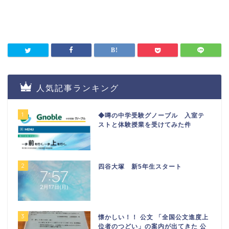
人気記事ランキング
1
◆噂の中学受験グノーブル 入室テ
ストと体験授業を受けてみた件
2
四谷大塚 新5年生スタート
3
懐かしい！！ 公文 「全国公文進度上
位者のつどい」の案内が出てきた 公