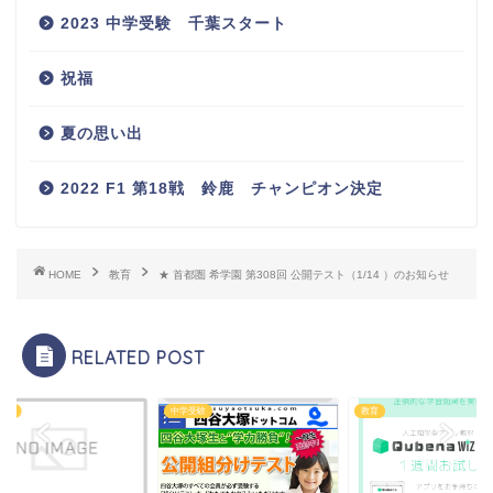
2023 中学受験 千葉スタート
祝福
夏の思い出
2022 F1 第18戦 鈴鹿 チャンピオン決定
HOME
教育
★ 首都圏 希学園 第308回 公開テスト（1/14 ）のお知らせ
RELATED POST
受験
中学受験
教育