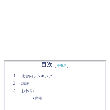
目次
[
]
非表示
校舎内ランキング
講評
おわりに
関連