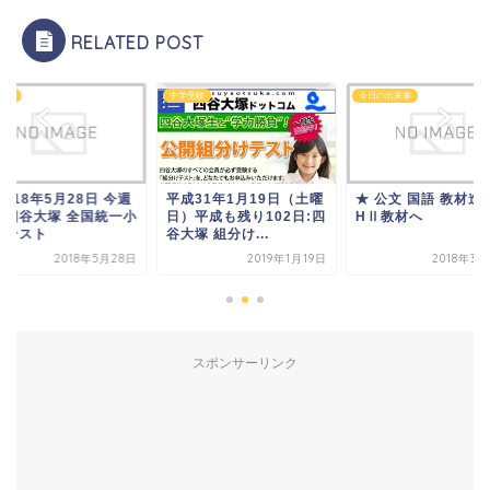
RELATED POST
受験
中学受験
今日の出来事
2018年5月28日 今週
平成31年1月19日（土曜
★ 公文 国語 教材進
は四谷大塚 全国統一小
日）平成も残り102日:四
HⅡ教材へ
生テスト
谷大塚 組分け...
2018年5月28日
2019年1月19日
2018年3
スポンサーリンク