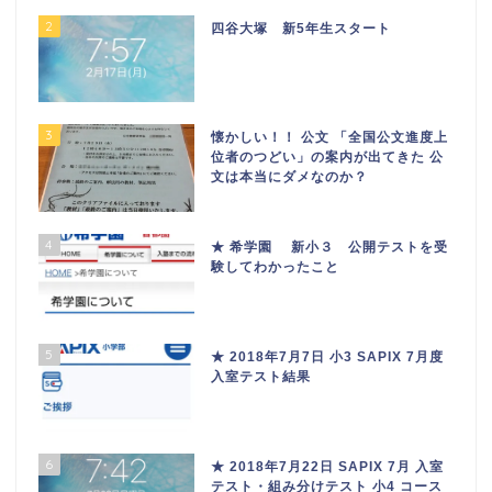
2
四谷大塚 新5年生スタート
3
懐かしい！！ 公文 「全国公文進度上
位者のつどい」の案内が出てきた 公
文は本当にダメなのか？
4
★ 希学園 新小３ 公開テストを受
験してわかったこと
5
★ 2018年7月7日 小3 SAPIX 7月度
入室テスト結果
6
★ 2018年7月22日 SAPIX 7月 入室
テスト・組み分けテスト 小4 コース