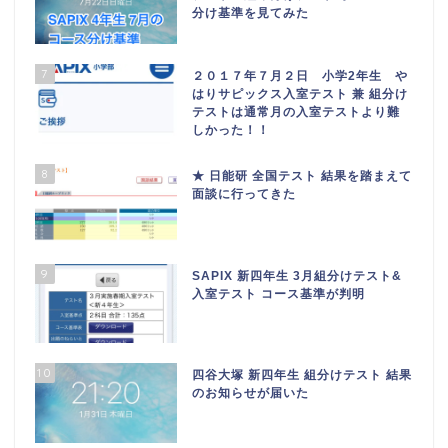
分け基準を見てみた
7
２０１７年７月２日 小学2年生 や
はりサピックス入室テスト 兼 組分け
テストは通常月の入室テストより難
しかった！！
8
★ 日能研 全国テスト 結果を踏まえて
面談に行ってきた
9
SAPIX 新四年生 3月組分けテスト&
入室テスト コース基準が判明
10
四谷大塚 新四年生 組分けテスト 結果
のお知らせが届いた