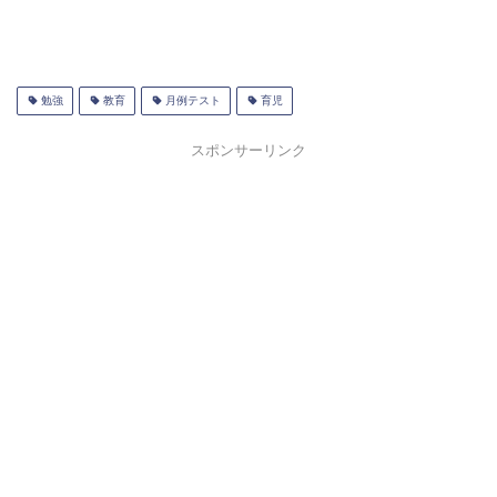
勉強
教育
月例テスト
育児
スポンサーリンク