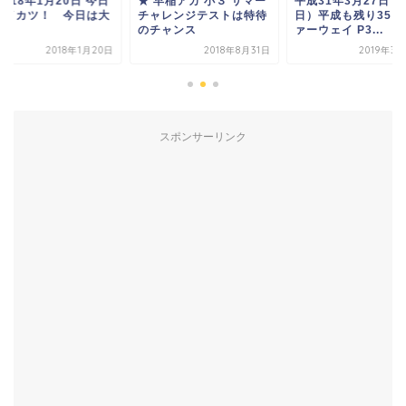
 早稲アカ 小３ サマー
平成31年3月27日（水曜
★ 2018年1月20日 
ャレンジテストは特待
日）平成も残り35日:フ
のアイカツ！ 今日
チャンス
ァーウェイ P3...
漁！！
2018年8月31日
2019年3月27日
2018年1
スポンサーリンク