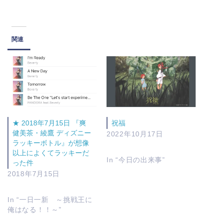
関連
★ 2018年7月15日 『爽
祝福
健美茶・綾鷹 ディズニー
2022年10月17日
ラッキーボトル』が想像
以上によくてラッキーだ
In “今日の出来事”
った件
2018年7月15日
In “一日一新 ～挑戦王に
俺はなる！！～”