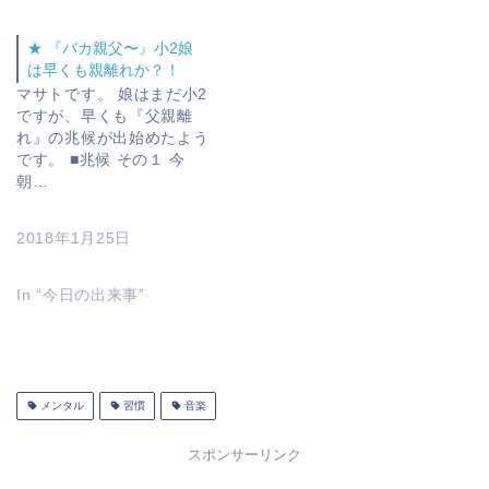
★ 『バカ親父〜』小2娘
は早くも親離れか？！
マサトです。 娘はまだ小2
ですが、早くも『父親離
れ』の兆候が出始めたよう
です。 ■兆候 その１ 今
朝…
2018年1月25日
In “今日の出来事”
メンタル
習慣
音楽
スポンサーリンク