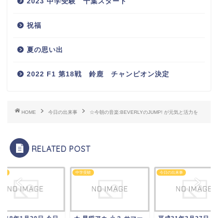
2023 中学受験 千葉スタート
祝福
夏の思い出
2022 F1 第18戦 鈴鹿 チャンピオン決定
HOME
今日の出来事
☆今朝の音楽:BEVERLYのJUMP! が元気と活力を
RELATED POST
受験
今日の出来事
中学受験