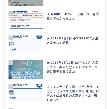
4
★ 希学園 新小３ 公開テストを受
験してわかったこと
5
★ 2018年7月7日 小3 SAPIX 7月度
入室テスト結果
6
★ 2018年7月22日 SAPIX 7月 入室
テスト・組み分けテスト 小4 コース
分け基準を見てみた
7
２０１７年７月２日 小学2年生 や
はりサピックス入室テスト 兼 組分け
テストは通常月の入室テストより難
しかった！！