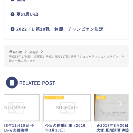
夏の思い出
2022 F1 第18戦 鈴鹿 チャンピオン決定
HOME
未分類
平成31年1月4日（金曜日）平成も残り117日: 映画「シュガーラッシュオンライン」を
娘と一緒に観てきた
RELATED POST
類
ダイエット日誌
未分類
2018年11月10日 今
今日の体重計測（2016
★2017年8月30日 
は朝から夫婦喧嘩
年3月15日）
大塚 夏期講習 判定