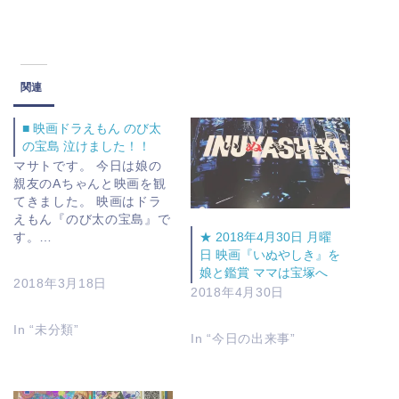
関連
■ 映画ドラえもん のび太
の宝島 泣けました！！
マサトです。 今日は娘の
親友のAちゃんと映画を観
てきました。 映画はドラ
えもん『のび太の宝島』で
す。…
★ 2018年4月30日 月曜
日 映画『いぬやしき』を
娘と鑑賞 ママは宝塚へ
2018年3月18日
2018年4月30日
In “未分類”
In “今日の出来事”