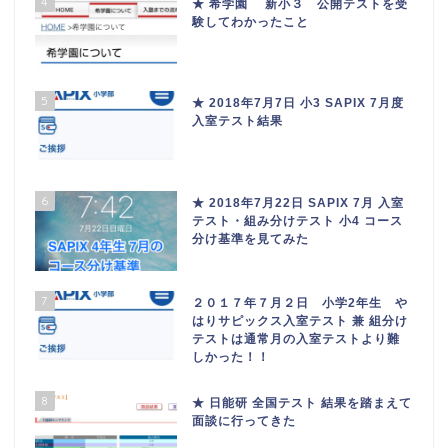
4
★ 希学園 新小３ 公開テストを受
験してわかったこと
5
★ 2018年7月7日 小3 SAPIX 7月度
入室テスト結果
6
★ 2018年7月22日 SAPIX 7月 入室
テスト・組み分けテスト 小4 コース
分け基準を見てみた
7
２０１７年７月２日 小学2年生 や
はりサピックス入室テスト 兼 組分け
テストは通常月の入室テストより難
しかった！！
8
★ 日能研 全国テスト 結果を踏まえて
面談に行ってきた