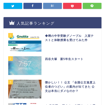
人気記事ランキング
1
◆噂の中学受験グノーブル 入室テ
ストと体験授業を受けてみた件
2
四谷大塚 新5年生スタート
3
懐かしい！！ 公文 「全国公文進度上
位者のつどい」の案内が出てきた 公
文は本当にダメなのか？