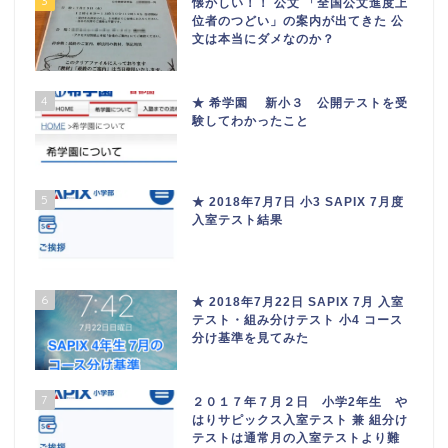
3
懐かしい！！ 公文 「全国公文進度上
位者のつどい」の案内が出てきた 公
文は本当にダメなのか？
4
★ 希学園 新小３ 公開テストを受
験してわかったこと
5
★ 2018年7月7日 小3 SAPIX 7月度
入室テスト結果
6
★ 2018年7月22日 SAPIX 7月 入室
テスト・組み分けテスト 小4 コース
分け基準を見てみた
7
２０１７年７月２日 小学2年生 や
はりサピックス入室テスト 兼 組分け
テストは通常月の入室テストより難