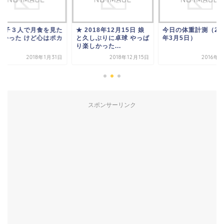
 親子３人で月食を見た
★ 2018年12月15日 娘
今日の体重計測（20
寒かった けど心はポカ
と久しぶりに卓球 やっぱ
年3月5日）
カ
り楽しかった...
2018年1月31日
2018年12月15日
2016年
スポンサーリンク