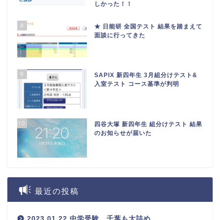
しかった！！
8
★ 日能研 全国テスト 結果を踏まえて
面談に行ってきた
9
SAPIX 新四年生 3月組分けテスト&
入室テスト コース基準が判明
10
四谷大塚 新四年生 組分けテスト 結果
のお知らせが届いた
最近の投稿
2023.01.22 中学受験 千葉も大詰め