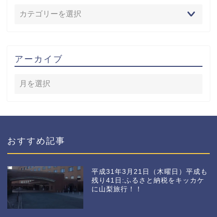
アーカイブ
おすすめ記事
平成31年3月21日（木曜日）平成も
残り41日:ふるさと納税をキッカケ
に山梨旅行！！