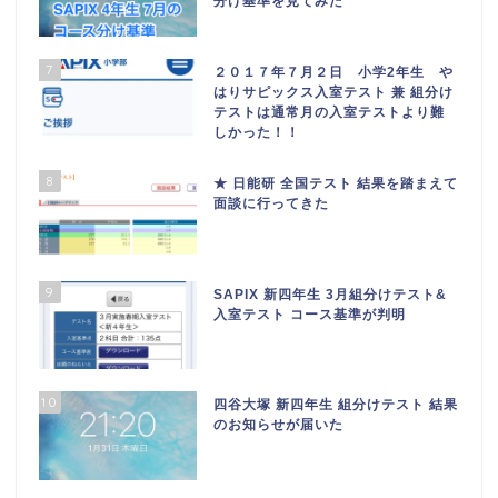
分け基準を見てみた
7
２０１７年７月２日 小学2年生 や
はりサピックス入室テスト 兼 組分け
テストは通常月の入室テストより難
しかった！！
8
★ 日能研 全国テスト 結果を踏まえて
面談に行ってきた
9
SAPIX 新四年生 3月組分けテスト&
入室テスト コース基準が判明
10
四谷大塚 新四年生 組分けテスト 結果
のお知らせが届いた