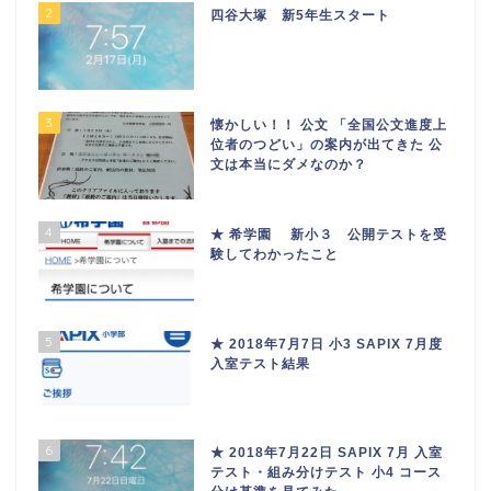
2
四谷大塚 新5年生スタート
3
懐かしい！！ 公文 「全国公文進度上
位者のつどい」の案内が出てきた 公
文は本当にダメなのか？
4
★ 希学園 新小３ 公開テストを受
験してわかったこと
5
★ 2018年7月7日 小3 SAPIX 7月度
入室テスト結果
6
★ 2018年7月22日 SAPIX 7月 入室
テスト・組み分けテスト 小4 コース