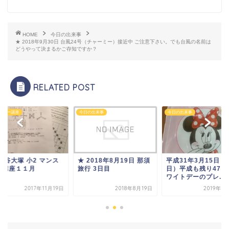
HOME
今日の出来事
★ 2018年9月30日 台風24号（チャーミー）接近中 ご注意下さい。でも台風の名前は
どうやって決まるかご存知ですか？
RELATED POST
スリー講座
今日の出来事
今日の出来事
四谷大塚 小2 マンス
★ 2018年8月19日 那須
平成31年3月15日（
ー講座１１月
旅行 3日目
日）平成も残り47日
ワイトデーのプレ...
2017年11月19日
2018年8月19日
2019年3