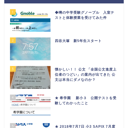
1
◆噂の中学受験グノーブル 入室テ
ストと体験授業を受けてみた件
2
四谷大塚 新5年生スタート
3
懐かしい！！ 公文 「全国公文進度上
位者のつどい」の案内が出てきた 公
文は本当にダメなのか？
4
★ 希学園 新小３ 公開テストを受
験してわかったこと
5
★ 2018年7月7日 小3 SAPIX 7月度