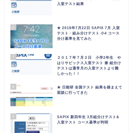
入室テスト結果
6
★ 2018年7月22日 SAPIX 7月 入室
テスト・組み分けテスト 小4 コース
分け基準を見てみた
7
２０１７年７月２日 小学2年生 や
はりサピックス入室テスト 兼 組分け
テストは通常月の入室テストより難
しかった！！
8
★ 日能研 全国テスト 結果を踏まえて
面談に行ってきた
9
SAPIX 新四年生 3月組分けテスト&
入室テスト コース基準が判明