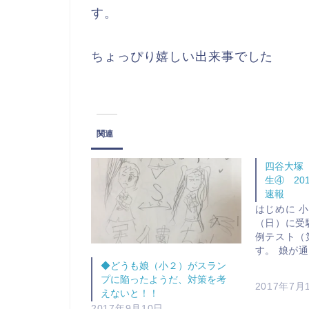
す。
ちょっぴり嬉しい出来事でした
関連
四谷大塚
生④ 20
速報
はじめに 
（日）に受
例テスト（
す。 娘が
◆どうも娘（小２）がスラン
プに陥ったようだ、対策を考
2017年7月
えないと！！
2017年9月10日