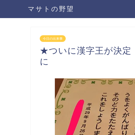
マサトの野望
今日の出来事
★ついに漢字王が決定
に