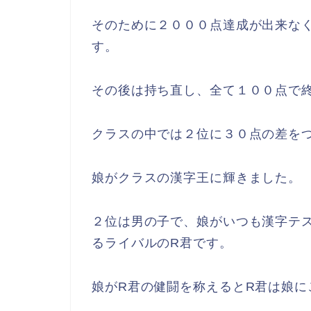
そのために２０００点達成が出来な
す。
その後は持ち直し、全て１００点で
クラスの中では２位に３０点の差を
娘がクラスの漢字王に輝きました。
２位は男の子で、娘がいつも漢字テ
るライバルのR君です。
娘がR君の健闘を称えるとR君は娘に