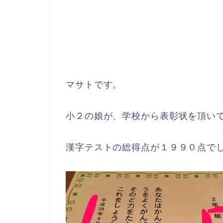
マサトです。
小２の娘が、学校から表彰状を頂い
漢字テストの総得点が１９９０点で