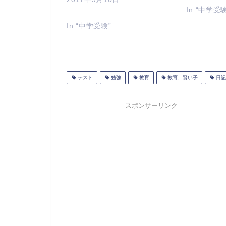
In “中学受
In “中学受験”
テスト
勉強
教育
教育、賢い子
日記
スポンサーリンク