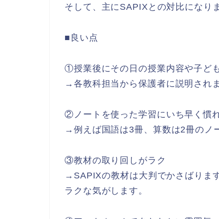
そして、主にSAPIXとの対比になり
■良い点
①授業後にその日の授業内容や子ど
→各教科担当から保護者に説明され
②ノートを使った学習にいち早く慣
→例えば国語は3冊、算数は2冊のノ
③教材の取り回しがラク
→SAPIXの教材は大判でかさばり
ラクな気がします。