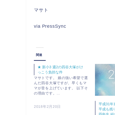
マサト
via PressSync
関連
★ 新小3 週2の四谷大塚がけ
っこう負担な件
マサトです。 娘の強い希望で選
んだ四谷大塚ですが、早くもマ
マが音を上げています。 以下そ
の理由です。…
平成31年
2018年2月20日
平成も残り
四年生 