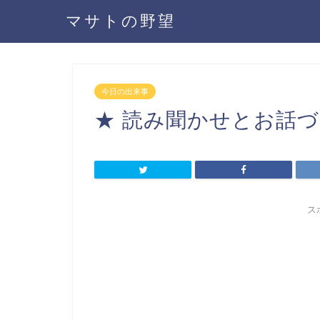
マサトの野望
今日の出来事
★ 読み聞かせとお話づく
ス