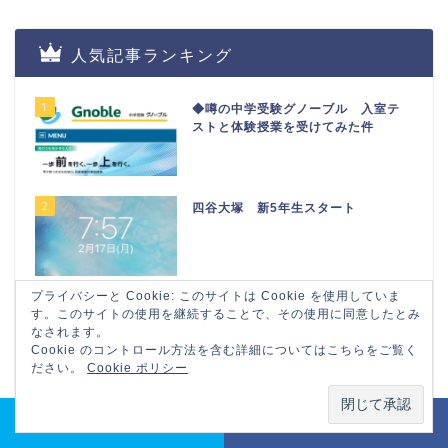
人気記事ランキング
1
◆噂の中学受験グノーブル 入室テ
ストと体験授業を受けてみた件
2
四谷大塚 新5年生スタート
プライバシーと Cookie: このサイトは Cookie を使用していま
3
懐かしい！！ 公文 「全国公文進度上
す。このサイトの使用を継続することで、その使用に同意したとみ
位者のつどい」の案内が出てきた 公
なされます。
文は本当にダメなのか？
Cookie のコントロール方法を含む詳細についてはこちらをご覧く
ださい。
Cookie ポリシー
4
★ 希学園 新小３ 公開テストを受
Share on Twitter
Share on Facebook
験してわかったこと