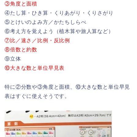
③角度と面積
④たし算・ひき算・くりあがり・くりさがり
⑤とけいのよみ方／かたちしらべ
⑥考え方を覚えよう（植木算や旅人算など）
⑦比／速さ／比例・反比例
⑧倍数と約数
⑨立体
⑩大きな数と単位早見表
特に②分数や③角度と面積、⑩大きな数と単位早見
表はすぐに使えそうです。