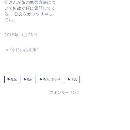
徒さんが娘の勉強方法につ
いて何故か僕に質問してく
る。 公文をガッツリやっ
てい…
2018年11月28日
In “今日の出来事”
勉強
教育
教育、賢い子
育児
スポンサーリンク