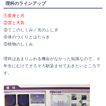
理科のラインアップ
①星座と月
②雲と天気
③てこのしくみ／光のふしぎ
④体のつくりとはたらき
⑤植物のしくみ
理科はあまりふれる機会がなかった知識なので、３
年生にむけてそろそろ馴染ませておきたいところで
す。