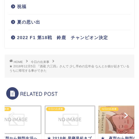
祝福
夏の思い出
2022 F1 第18戦 鈴鹿 チャンピオン決定
HOME
今日の出来事
★ 2018年12月5日 『酒蔵 六三四』さんで 少し早めの忘年会 なんとか娘が起きている
うちに帰宅する事ができた
RELATED POST
の出来事
今日の出来事
今日の出来事
 夜型から朝型生活へ
★ 2018年 早寝早起きプ
★ 夜型から朝型生