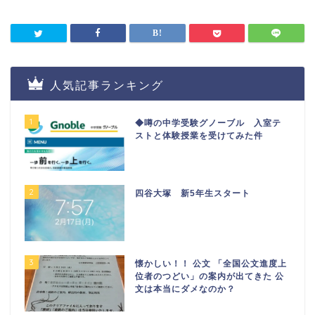
人気記事ランキング
1
◆噂の中学受験グノーブル 入室テ
ストと体験授業を受けてみた件
2
四谷大塚 新5年生スタート
3
懐かしい！！ 公文 「全国公文進度上
位者のつどい」の案内が出てきた 公
文は本当にダメなのか？