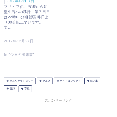
2017年12月27日
マサトです。 夜型から朝
型生活への移行 第７日目
は22時05分頃就寝 昨日よ
り30分以上早いです。
文…
2017年12月27日
In “今日の出来事”
オルソケラトロジー
グルメ
ナイトコンタクト
思い出
日記
育児
スポンサーリンク