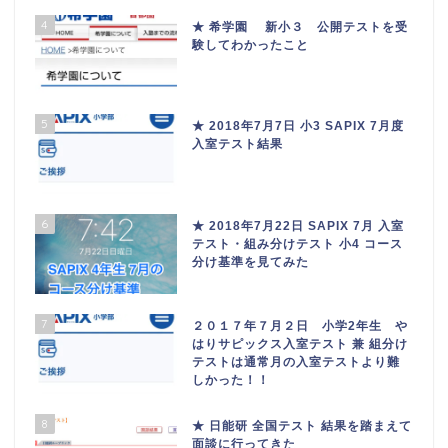
4
★ 希学園 新小３ 公開テストを受
験してわかったこと
5
★ 2018年7月7日 小3 SAPIX 7月度
入室テスト結果
6
★ 2018年7月22日 SAPIX 7月 入室
テスト・組み分けテスト 小4 コース
分け基準を見てみた
7
２０１７年７月２日 小学2年生 や
はりサピックス入室テスト 兼 組分け
テストは通常月の入室テストより難
しかった！！
8
★ 日能研 全国テスト 結果を踏まえて
面談に行ってきた