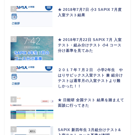
5
★ 2018年7月7日 小3 SAPIX 7月度
入室テスト結果
6
★ 2018年7月22日 SAPIX 7月 入室
テスト・組み分けテスト 小4 コース
分け基準を見てみた
7
２０１７年７月２日 小学2年生 や
はりサピックス入室テスト 兼 組分け
テストは通常月の入室テストより難
しかった！！
8
★ 日能研 全国テスト 結果を踏まえて
面談に行ってきた
9
SAPIX 新四年生 3月組分けテスト&