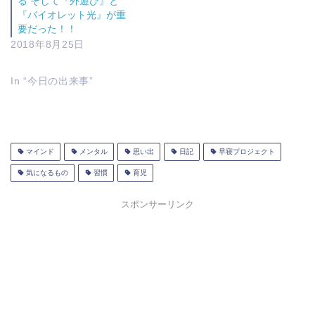
る そして『外遊び』と
『バイオレット光』が重
要だった！！
2018年8月25日
In “今日の出来事”
マインド
メンタル
思い出
日記
早寝プロジェクト
気になるもの
習慣
育児
スポンサーリンク