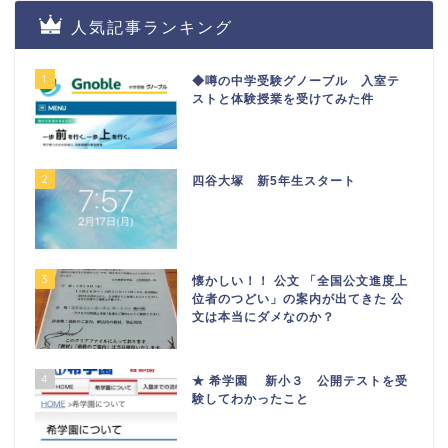
人気記事ランキング
1
◆噂の中学受験グノーブル 入室テ
ストと体験授業を受けてみた件
2
四谷大塚 新5年生スタート
3
懐かしい！！ 公文 「全国公文進度上
位者のつどい」の案内が出てきた 公
文は本当にダメなのか？
4
★ 希学園 新小３ 公開テストを受
験してわかったこと