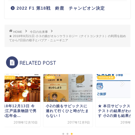
2022 F1 第18戦 鈴鹿 チャンピオン決定
HOME
今日の出来事
★ 2018年9月21日 小３の娘がオルソケラトロジー（ナイトコンタクト）の利用を始め
てから7日目の様子とパプア・ニューギニア
RELATED POST
SAPIX
スメスポット
今日の出来事
2018年12月13日 今
小2の娘をサピックスに
★ 本日サピックス組
も大江戸温泉物語で男
連れて行くひと時がたま
テストの結果がわか
の忘年会...
らない！
す 小2の娘も結果が..
2018年12月10日
2017年12月9日
2018年1