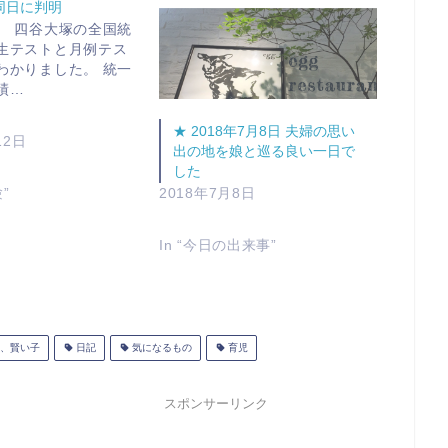
同日に判明
。 四谷大塚の全国統
生テストと月例テス
わかりました。 統一
績…
★ 2018年7月8日 夫婦の思い
12日
出の地を娘と巡る良い一日で
した
験”
2018年7月8日
In “今日の出来事”
、賢い子
日記
気になるもの
育児
スポンサーリンク