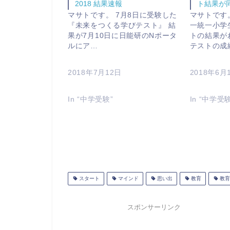
2018 結果速報
ト結果が
マサトです。 7月8日に受験した
マサトです
『未来をつくる学びテスト』 結
一統一小学
果が7月10日に日能研のNポータ
トの結果が
ルにア…
テストの成
2018年7月12日
2018年6月
In “中学受験”
In “中学受
スタート
マインド
思い出
教育
教育
スポンサーリンク