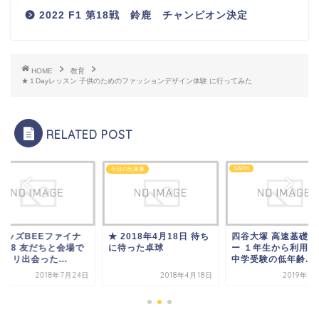
2022 F1 第18戦 鈴鹿 チャンピオン決定
HOME
教育
★１Dayレッスン 子供のためのファッションデザイン体験 に行ってみた
RELATED POST
SAPIX
SAPIX
の出来事
2018年4月18日 待ち
四谷大塚 高速基礎マスタ
★ キッズBEEファ
待った卓球
ー １年生から利用可能に
ル2018 友だちと会
中学受験の低年齢...
バッタリ出会った...
2018年4月18日
2019年7月12日
2018年7