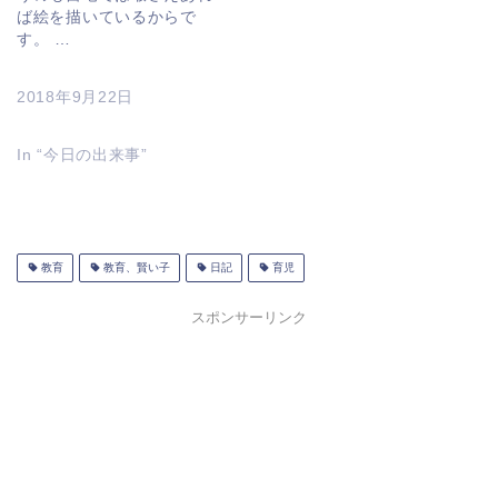
ば絵を描いているからで
す。 …
2018年9月22日
In “今日の出来事”
教育
教育、賢い子
日記
育児
スポンサーリンク