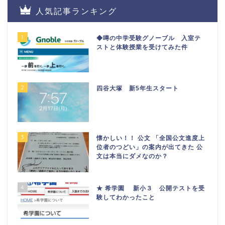
人気記事ランキング
1
◆噂の中学受験グノーブル 入室テ
ストと体験授業を受けてみた件
2
四谷大塚 新5年生スタート
3
懐かしい！！ 公文 「全国公文進度上
位者のつどい」の案内が出てきた 公
文は本当にダメなのか？
4
★ 希学園 新小３ 公開テストを受
験してわかったこと