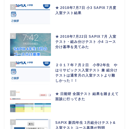
5
★ 2018年7月7日 小3 SAPIX 7月度
入室テスト結果
6
★ 2018年7月22日 SAPIX 7月 入室
テスト・組み分けテスト 小4 コース
分け基準を見てみた
7
２０１７年７月２日 小学2年生 や
はりサピックス入室テスト 兼 組分け
テストは通常月の入室テストより難
しかった！！
8
★ 日能研 全国テスト 結果を踏まえて
面談に行ってきた
9
SAPIX 新四年生 3月組分けテスト&
入室テスト コース基準が判明