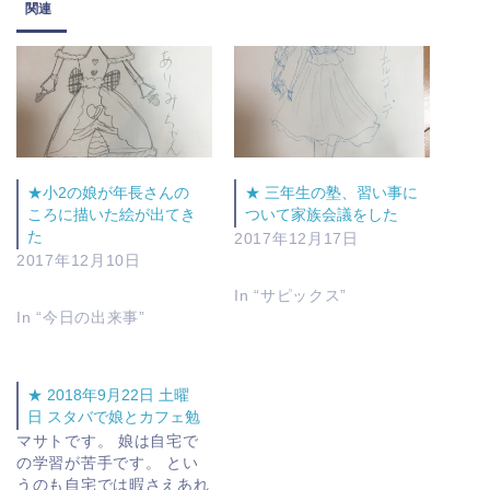
関連
★小2の娘が年長さんの
★ 三年生の塾、習い事に
ころに描いた絵が出てき
ついて家族会議をした
た
2017年12月17日
2017年12月10日
In “サピックス”
In “今日の出来事”
★ 2018年9月22日 土曜
日 スタバで娘とカフェ勉
マサトです。 娘は自宅で
の学習が苦手です。 とい
うのも自宅では暇さえあれ