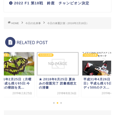
2022 F1 第18戦 鈴鹿 チャンピオン決定
HOME
今日の出来事
今日の体重計測（2016年2月18日）
RELATED POST
の出来事
今日の出来事
今日の出来事
成31年2月25日（月曜
★ 2018年8月25日 夏休
平成31年4月26日（
）平成も残り65日:今
みの宿題完了 読書感想文
日）平成も残り5日:
娘の寝顔を見...
の清書
ディ500のテス...
2019年2月25日
2018年8月26日
2019年4