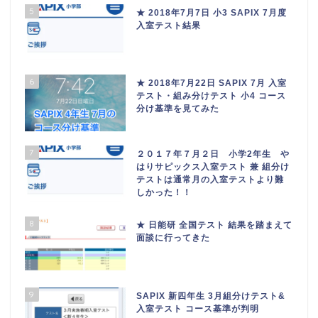
5
★ 2018年7月7日 小3 SAPIX 7月度
入室テスト結果
6
★ 2018年7月22日 SAPIX 7月 入室
テスト・組み分けテスト 小4 コース
分け基準を見てみた
7
２０１７年７月２日 小学2年生 や
はりサピックス入室テスト 兼 組分け
テストは通常月の入室テストより難
しかった！！
8
★ 日能研 全国テスト 結果を踏まえて
面談に行ってきた
9
SAPIX 新四年生 3月組分けテスト&
入室テスト コース基準が判明