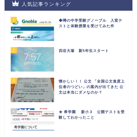
人気記事ランキング
1
◆噂の中学受験グノーブル 入室テ
ストと体験授業を受けてみた件
2
四谷大塚 新5年生スタート
3
懐かしい！！ 公文 「全国公文進度上
位者のつどい」の案内が出てきた 公
文は本当にダメなのか？
4
★ 希学園 新小３ 公開テストを受
験してわかったこと