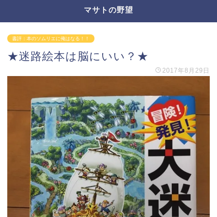
マサトの野望
書評：本のソムリエに俺はなる！！
★迷路絵本は脳にいい？★
2017年8月29日