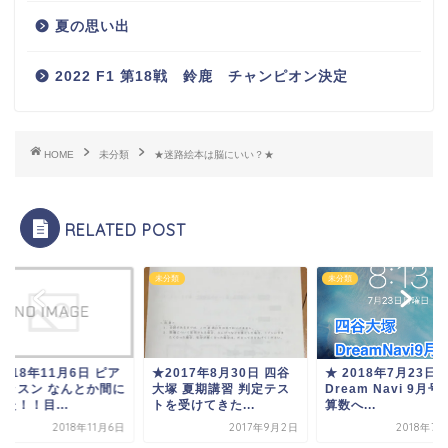
夏の思い出
2022 F1 第18戦 鈴鹿 チャンピオン決定
HOME
未分類
★迷路絵本は脳にいい？★
RELATED POST
類
未分類
未分類
017年8月30日 四谷
★ 2018年7月23日
★ 2018年11月6日 
塚 夏期講習 判定テス
Dream Navi 9月号 受験
ノレッスン なんとか
受けてきた...
算数へ...
合った！！目...
2017年9月2日
2018年7月23日
2018年1