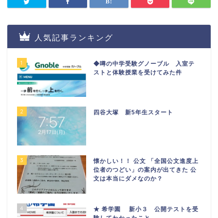
人気記事ランキング
1
◆噂の中学受験グノーブル 入室テ
ストと体験授業を受けてみた件
2
四谷大塚 新5年生スタート
3
懐かしい！！ 公文 「全国公文進度上
位者のつどい」の案内が出てきた 公
文は本当にダメなのか？
4
★ 希学園 新小３ 公開テストを受