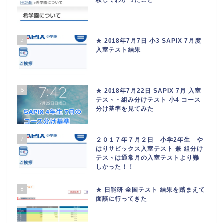
験してわかったこと
5
★ 2018年7月7日 小3 SAPIX 7月度
入室テスト結果
6
★ 2018年7月22日 SAPIX 7月 入室
テスト・組み分けテスト 小4 コース
分け基準を見てみた
7
２０１７年７月２日 小学2年生 や
はりサピックス入室テスト 兼 組分け
テストは通常月の入室テストより難
しかった！！
8
★ 日能研 全国テスト 結果を踏まえて
面談に行ってきた