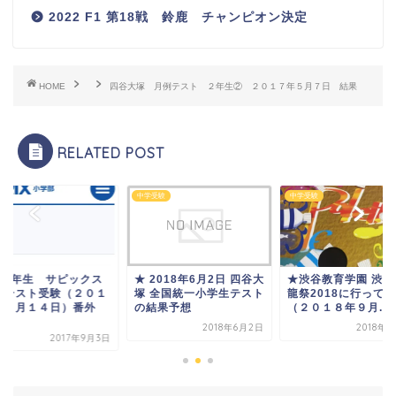
2022 F1 第18戦 鈴鹿 チャンピオン決定
HOME
四谷大塚 月例テスト ２年生② ２０１７年５月７日 結果
RELATED POST
SAPIX
受験
中学受験
2018年6月2日 四谷大
★渋谷教育学園 渋谷 飛
小学2年生 サピッ
 全国統一小学生テスト
龍祭2018に行ってみた
入室テスト受験（２
結果予想
（２０１８年９月...
７年５月１４日）番
編...
2018年6月2日
2018年9月9日
2017年