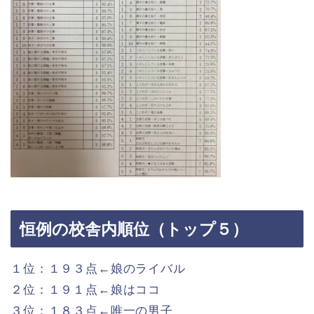
恒例の校舎内順位（トップ５）
１位：１９３点←娘のライバル
２位：１９１点←娘はココ
３位：１８３点←唯一の男子