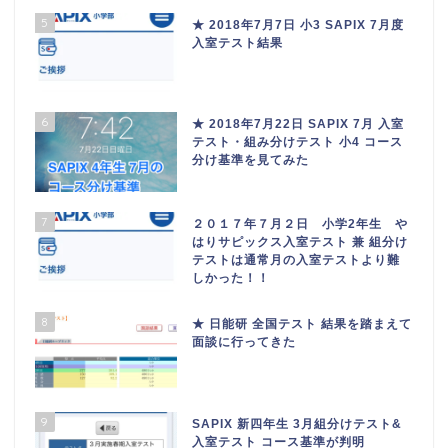
5
★ 2018年7月7日 小3 SAPIX 7月度
入室テスト結果
6
★ 2018年7月22日 SAPIX 7月 入室
テスト・組み分けテスト 小4 コース
分け基準を見てみた
7
２０１７年７月２日 小学2年生 や
はりサピックス入室テスト 兼 組分け
テストは通常月の入室テストより難
しかった！！
8
★ 日能研 全国テスト 結果を踏まえて
面談に行ってきた
9
SAPIX 新四年生 3月組分けテスト&
入室テスト コース基準が判明