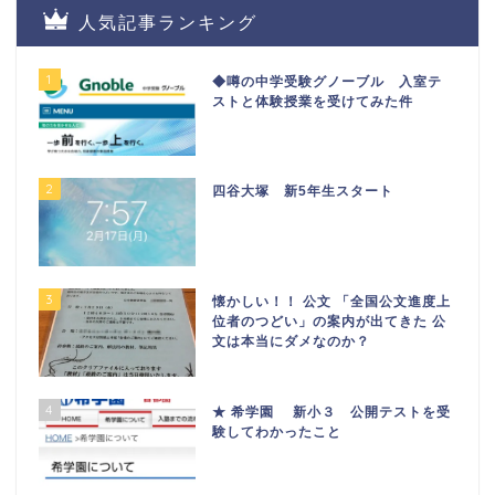
人気記事ランキング
1
◆噂の中学受験グノーブル 入室テ
ストと体験授業を受けてみた件
2
四谷大塚 新5年生スタート
3
懐かしい！！ 公文 「全国公文進度上
位者のつどい」の案内が出てきた 公
文は本当にダメなのか？
4
★ 希学園 新小３ 公開テストを受
験してわかったこと