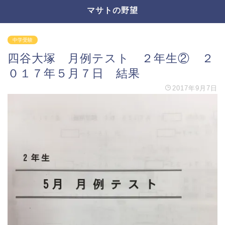
マサトの野望
中学受験
四谷大塚 月例テスト ２年生② ２
０１７年５月７日 結果
2017年9月7日