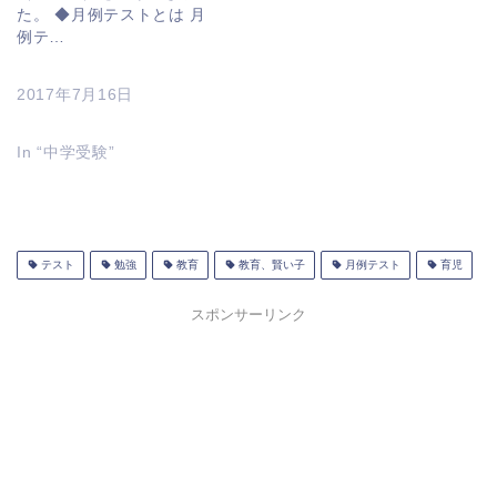
た。 ◆月例テストとは 月
例テ…
2017年7月16日
In “中学受験”
テスト
勉強
教育
教育、賢い子
月例テスト
育児
スポンサーリンク