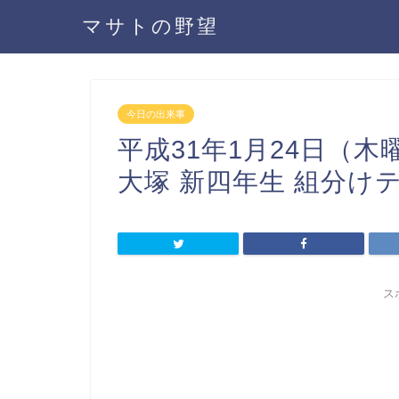
マサトの野望
今日の出来事
平成31年1月24日（木
大塚 新四年生 組分け
ス