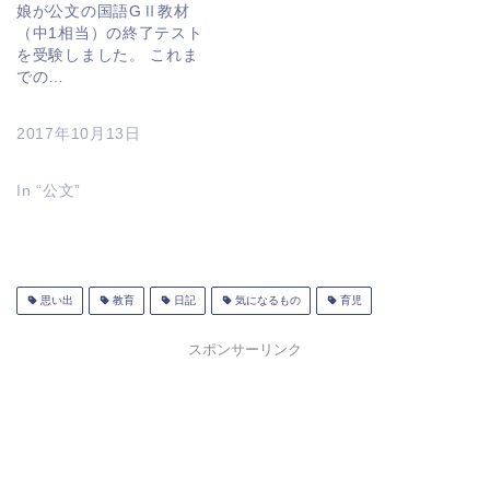
娘が公文の国語GⅡ教材
（中1相当）の終了テスト
を受験しました。 これま
での…
2017年10月13日
In “公文”
思い出
教育
日記
気になるもの
育児
スポンサーリンク