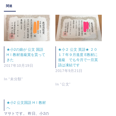
関連
★小2の娘が 公文 国語
★小２ 公文 英語★ ２０
HⅠ教材進級賞を貰って
１７年９月進度 E教材に
きた
進級 でも今月で一旦英
語は凍結です
2017年10月19日
2017年9月21日
In “未分類”
In “公文”
★小2 公文国語 HⅠ教材
へ
マサトです。 昨日、小2の