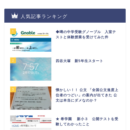
人気記事ランキング
1
◆噂の中学受験グノーブル 入室テ
ストと体験授業を受けてみた件
2
四谷大塚 新5年生スタート
3
懐かしい！！ 公文 「全国公文進度上
位者のつどい」の案内が出てきた 公
文は本当にダメなのか？
4
★ 希学園 新小３ 公開テストを受
験してわかったこと