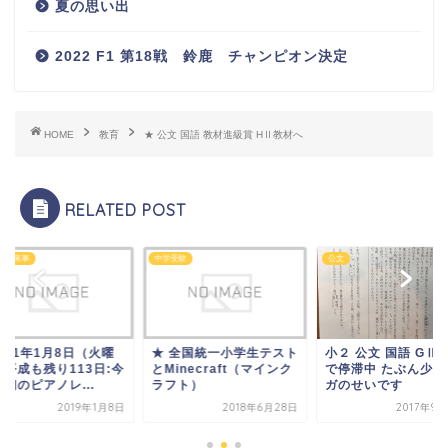
夏の思い出
2022 F1 第18戦 鈴鹿 チャンピオン決定
HOME
教育
★ 公文 国語 教材進級賞 HⅡ教材へ
RELATED POST
の出来事
中学受験
公文
成31年1月8日（火曜
★ 全国統一小学生テスト
小２ 公文 国語 GⅡ
）平成も残り113日:今
とMinecraft（マインク
で停滞中 たぶん少女
初のピアノレ...
ラフト）
ガのせいです
2019年1月8日
2018年6月28日
2017年9