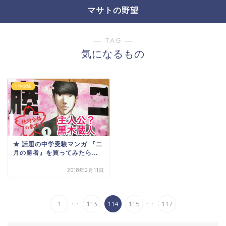
マサトの野望
― TAG ―
気になるもの
中学受験
★ 話題の中学受験マンガ 『二
月の勝者』を買ってみたら…
2018年2月11日
...
...
1
113
114
115
117