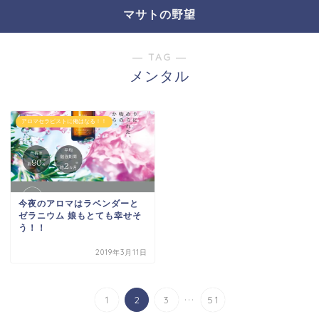
マサトの野望
― TAG ―
メンタル
アロマセラピストに俺はなる！！
今夜のアロマはラベンダーと
ゼラニウム 娘もとても幸せそ
う！！
2019年3月11日
...
1
2
3
51